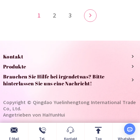
1
2
3
Kontakt
Produkte
Brauchen Sie Hilfe bei irgendetwas? Bitte
hinterlassen Sie uns eine Nachricht!
Copyright © Qingdao Yuelinhengtong International Trade
Co, Ltd.
Angetrieben von HaiYunHui
E-Mail
Tel.
Kontakt
Top
WhatsApp