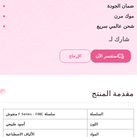
ضمان الجودة
موك مرن
شحن عالمي سريع
شارك لـ
استفسر الآن
الإرجاع
مقدمة المنتج
السلسلة
سلسلة F Series - F08C منفوش
اللون
أسود طبيعي
المواد
الألياف الاصطناعية