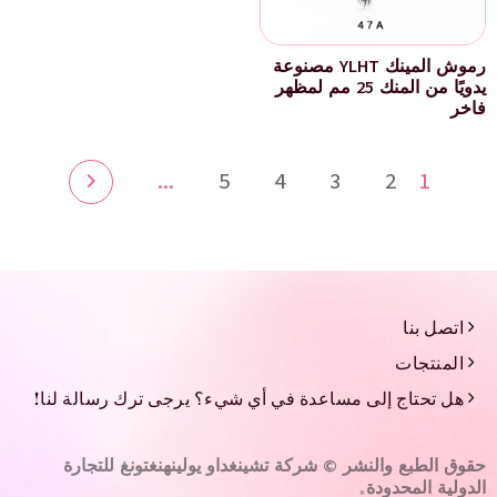
رموش المينك YLHT مصنوعة
يدويًا من المنك 25 مم لمظهر
فاخر
...
5
4
3
2
1
اتصل بنا
المنتجات
هل تحتاج إلى مساعدة في أي شيء؟ يرجى ترك رسالة لنا!
حقوق الطبع والنشر © شركة تشينغداو يولينهنغتونغ للتجارة
الدولية المحدودة.