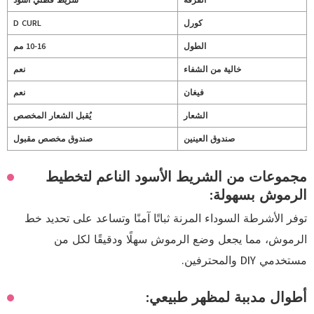
الفرقة
شريط قطني أسود
كورل
D CURL
الطول
10-16 مم
خالية من الشفاء
نعم
فيغان
نعم
الشعار
يُقبل الشعار المخصص
صندوق العينين
صندوق مخصص مقبول
مجموعات من الشريط الأسود الناعم لتخطيط
الرموش بسهولة:
توفر الأشرطة السوداء المرنة ثباتًا آمنًا وتساعد على تحديد خط
الرموش، مما يجعل وضع الرموش سهلًا ودقيقًا لكل من
مستخدمي DIY والمحترفين.
أطوال مدببة لمظهر طبيعي: