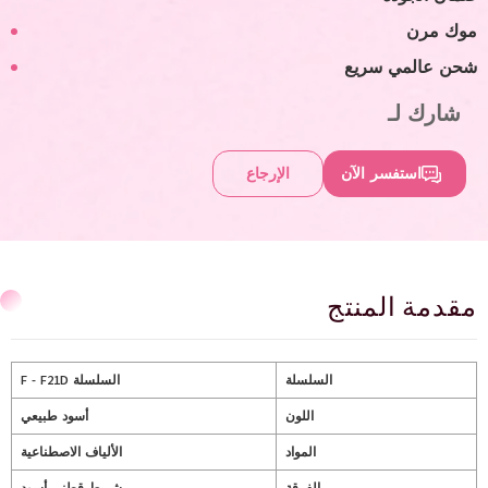
موك مرن
شحن عالمي سريع
شارك لـ
استفسر الآن
الإرجاع
مقدمة المنتج
السلسلة
السلسلة F - F21D
اللون
أسود طبيعي
المواد
الألياف الاصطناعية