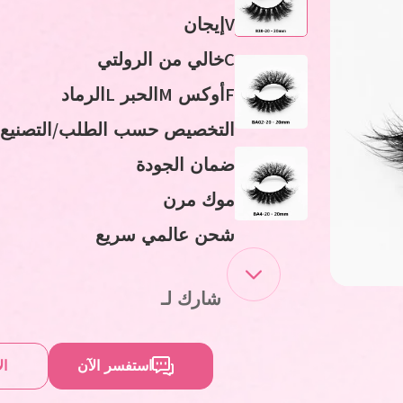
V
إيجان
C
خالي من الرولتي
F
أوكس
M
الحبر
L
الرماد
التخصيص حسب الطلب/التصنيع
ضمان الجودة
موك مرن
شحن عالمي سريع
شارك لـ
استفسر الآن
ال