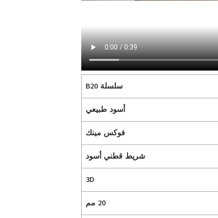
سلسلة B20
أسود طبيعي
فوكس مينك
شريط قطني أسود
3D
20 مم