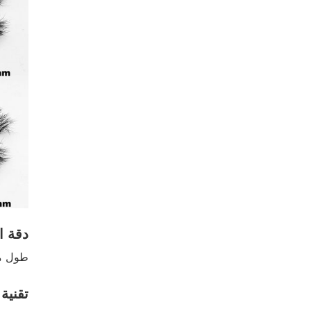
دقة الط
طول موحد 20 مم لتأثير جريء وجذاب يج
تقنية 