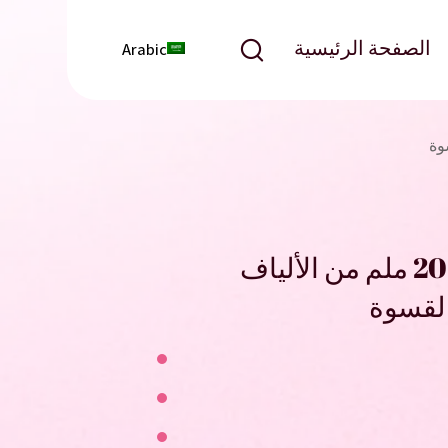
الصفحة الرئيسية
Arabic
رموش YLHT نباتية 16-20 ملم من الألياف
القسوة