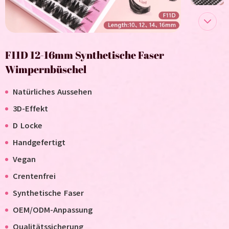
F11D 12-16mm Synthetische Faser
Wimpernbüschel
Natürliches Aussehen
3D-Effekt
D Locke
Handgefertigt
V
egan
C
rentenfrei
Synthetische Faser
OEM/ODM-Anpassung
Qualitätssicherung