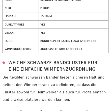
BAND
SCHWARZES BAUMWOLLBAND
CURL
D KURL
LENGTH
12-16MM
CURELTY-FREE
YES
VEGAN
YES
LOGO
KUNDENSPEZIFISCHES LOGO AKZEPTIERT
WIMPERNKÄSTCHEN
ANGEPASSTE BOX AKZEPTIERT
WEICHE SCHWARZE BANDCLUSTER FÜR
EINE EINFACHE WIMPERNZUORDNUNG:
Die flexiblen schwarzen Bänder bieten sicheren Halt und
helfen, den Wimpernkranz zu definieren, so dass die
Cluster sowohl für Heimwerker als auch für Profis einfach
und präzise platziert werden können.