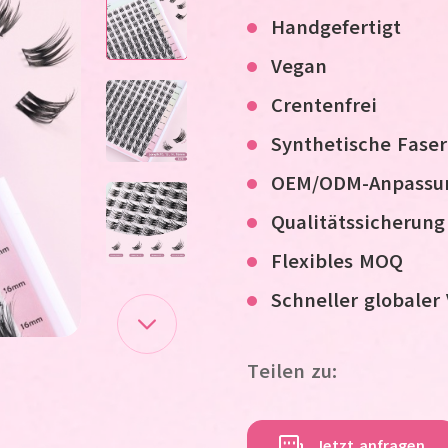
Handgefertigt
V
egan
C
rentenfrei
Synthetische Faser
OEM/ODM-Anpassu
Qualitätssicherung
Flexibles MOQ
Schneller globaler
Teilen zu:
Jetzt anfragen