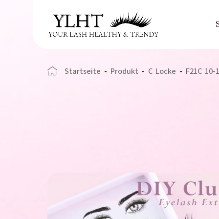
Startseite
-
Produkt
-
C Locke
-
F21C 10-