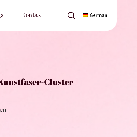
gs
Kontakt
German
unstfaser-Cluster
hen