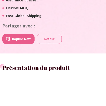
Assurance qualité
Flexible MOQ
F
ast
G
lobal
S
hipping
Partager avec :
Inquire Now
Retour
Présentation du produit