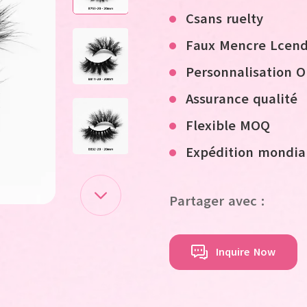
C
sans ruelty
F
aux
M
encre
L
cend
Personnalisation
Assurance qualité
Flexible MOQ
Expédition mondia
Partager avec :
Inquire Now