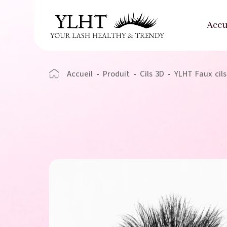
Accu
Accueil
-
Produit
-
Cils 3D
-
YLHT Faux cil