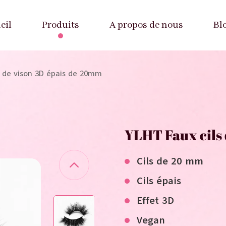
eil
Produits
A propos de nous
Bl
s de vison 3D épais de 20mm
YLHT Faux cils
Cils de 20 mm
Cils épais
Effet 3D
V
egan