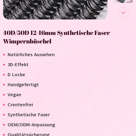
40D/50D 12-16mm Synthetische Faser
Wimpernbüschel
Natürliches Aussehen
3D-Effekt
D Locke
Handgefertigt
V
egan
C
rentenfrei
Synthetische Faser
OEM/ODM-Anpassung
Qualitätssicherung