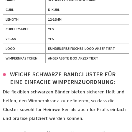
BAND
SCHWARZES BAUMWOLLBAND
CURL
D KURL
LENGTH
12-16MM
CURELTY-FREE
YES
VEGAN
YES
LOGO
KUNDENSPEZIFISCHES LOGO AKZEPTIERT
WIMPERNKÄSTCHEN
ANGEPASSTE BOX AKZEPTIERT
WEICHE SCHWARZE BANDCLUSTER FÜR
EINE EINFACHE WIMPERNZUORDNUNG:
Die flexiblen schwarzen Bänder bieten sicheren Halt und
helfen, den Wimpernkranz zu definieren, so dass die
Cluster sowohl für Heimwerker als auch für Profis einfach
und präzise platziert werden können.