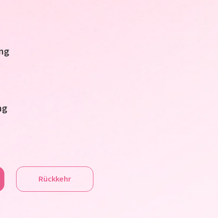
ng
ng
Rückkehr