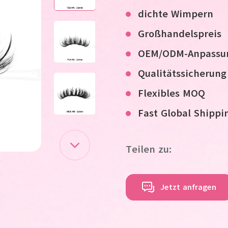
dichte Wimpern
Großhandelspreis
OEM/ODM-Anpassu
Qualitätssicherung
Flexibles MOQ
F
ast
G
lobal
S
hippi
Teilen zu:
Jetzt anfragen