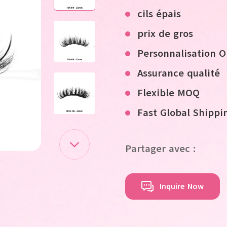
cils épais
prix de gros
Personnalisation
Assurance qualité
Flexible MOQ
F
ast
G
lobal
S
hippi
Partager avec :
Inquire Now