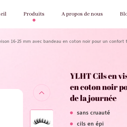
eil
Produits
A propos de nous
Bl
 vison 16-25 mm avec bandeau en coton noir pour un confort t
YLHT Cils en v
en coton noir p
de la journée
sans cruauté
cils en épi