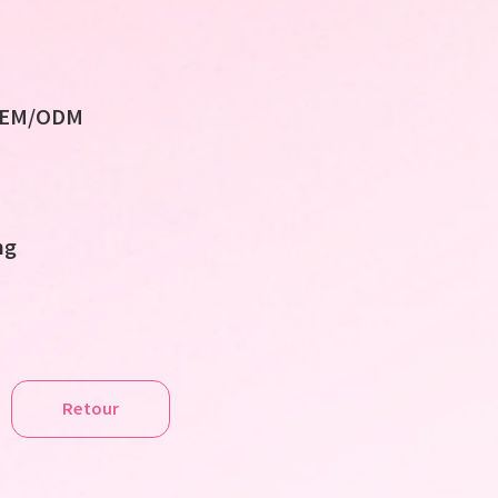
 OEM/ODM
ng
Retour