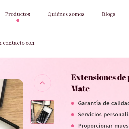
Productos
Quiénes somos
Blogs
as
-
Extensiones de pestañas Easy Fan Negro Mate
n contacto con
Extensiones de 
Mate
Garantía de calida
Servicios personal
Proporcionar mues