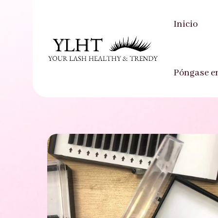
Inicio
Inicio
-
Producto
-
Extensiones de pestañ
Póngase e