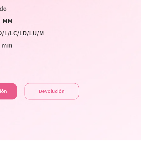
ido
10 MM
D/L/LC/LD/LU/M
5 mm
ción
Devolución