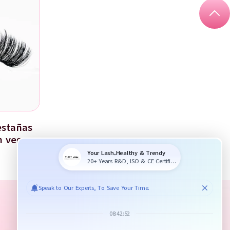
stañas
n vegano