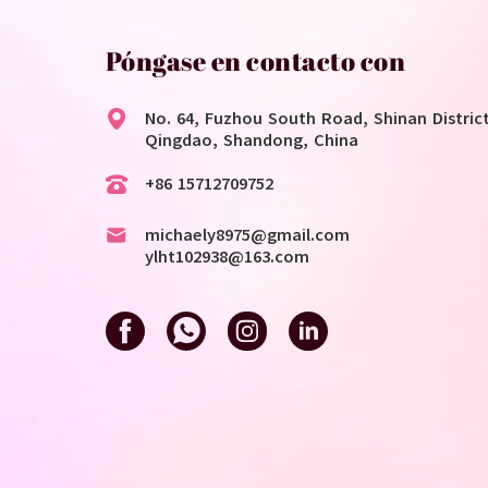
Póngase en contacto con
No. 64, Fuzhou South Road, Shinan District
Qingdao, Shandong, China
+86 15712709752
michaely8975@gmail.com
ylht102938@163.com