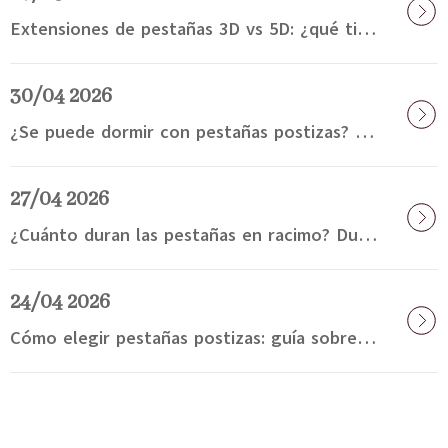
Extensiones de pestañas 3D vs 5D: ¿qué tipo de pestañas es mejor para dar volumen?
30/04 2026
¿Se puede dormir con pestañas postizas? Consejos para el cuidado de las pestañas postizas cuando se llevan puestas durante la noche
27/04 2026
¿Cuánto duran las pestañas en racimo? Duración, tiempo de uso y consejos para el cuidado de las pestañas en racimo
24/04 2026
Cómo elegir pestañas postizas: guía sobre pestañas postizas, estilos de pestañas y formas de los ojos