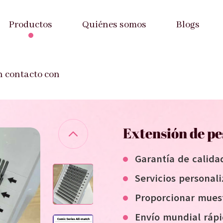
Productos
Quiénes somos
Blogs
as
-
Extensión de pestañas Serie Cómic
n contacto con
Extensión de pe
Garantía de calida
Servicios personal
Proporcionar mues
Envío mundial ráp