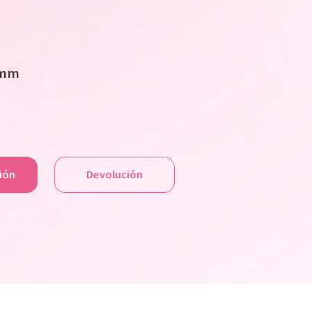
5mm
ción
Devolución