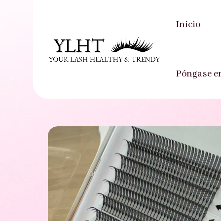
Inicio
Inicio
-
Producto
-
Extensiones de pestañ
Póngase e