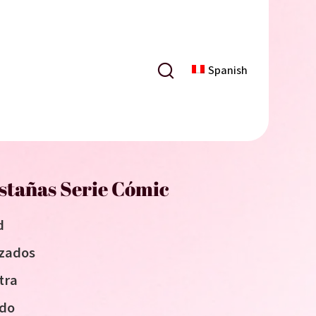
Spanish
stañas Serie Cómic
d
izados
tra
ido