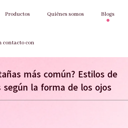
Productos
Quiénes somos
Blogs
añas más común? Estilos de extensiones de pestañas según la 
n contacto con
estañas más común? Estilos de
 según la forma de los ojos