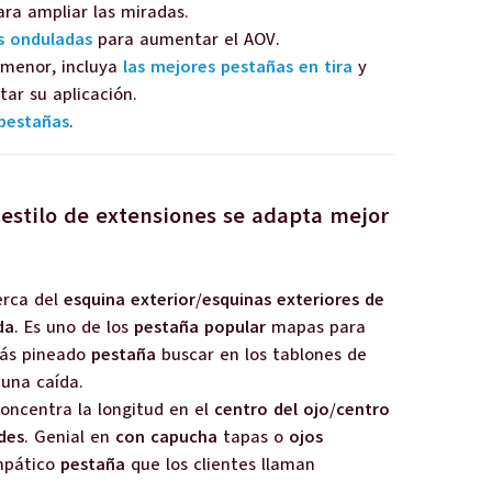
ra ampliar las miradas.
s onduladas
para aumentar el AOV.
r menor, incluya
las mejores pestañas en tira
y
tar su aplicación.
 pestañas
.
 estilo de extensiones se adapta mejor
rca del
esquina exterior
/
esquinas exteriores de
da
. Es uno de los
pestaña popular
mapas para
más pineado
pestaña
buscar en los tablones de
 una caída.
oncentra la longitud en el
centro del ojo
/
centro
des
. Genial en
con capucha
tapas o
ojos
impático
pestaña
que los clientes llaman