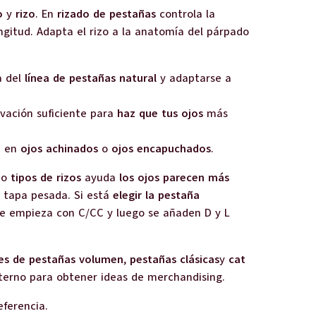
o
y
rizo
. En
rizado de pestañas
controla la
ngitud. Adapta el rizo a la anatomía del párpado
a del
línea de pestañas natural
y adaptarse a
evación suficiente para
haz que tus ojos
más
a
en
ojos achinados
o
ojos encapuchados
.
cho
tipos de rizos
ayuda
los ojos parecen más
 tapa pesada. Si está
elegir la pestaña
, se empieza con C/CC y luego se añaden D y L
es de pestañas volumen
,
pestañas clásicas
y
cat
terno para obtener ideas de merchandising.
eferencia.