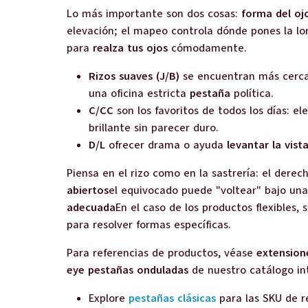
Lo más importante son dos cosas:
forma del oj
elevación; el mapeo controla dónde pones la lo
para
realza tus ojos
cómodamente.
Rizos suaves (J/B)
se encuentran más cerc
una oficina estricta
pestaña
política.
C/CC
son los favoritos de todos los días: el
brillante sin parecer duro.
D/L
ofrecer drama o ayuda
levantar la vist
Piensa en el rizo como en la sastrería: el dere
abiertos
el equivocado puede "voltear" bajo una
adecuada
En el caso de los productos flexibles
para resolver formas específicas.
Para referencias de productos, véase
extension
eye pestañas onduladas
de nuestro catálogo in
Explore
pestañas clásicas
para las SKU de r