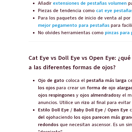
Añadir
extensiones de pestañas volumen
pa
Piezas de tendencia como
cat eye pestaña
Para los paquetes de inicio de venta al po
mejor pegamento para pestañas
para facili
No olvides herramientas como
pinzas para
Cat Eye vs Doll Eye vs Open Eye: ¿qué
a las diferentes formas de ojos?
Ojo de gato
coloca el
pestaña más larga
ce
los ojos
para crear un
forma de ojo alarga
ojos respingones
y
ojos almendrados
y el 
anuncios. Utilice un
rizo
al final para evitar
Estilo Doll Eye / Baby Doll Eye / Open Eye
c
del ojo
haciendo
los ojos parecen más gran
redondos
que necesitan ascensor. Es un s