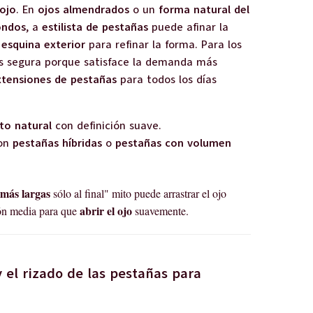
ojo
. En
ojos almendrados
o un
forma natural del
ondos
, a
estilista de pestañas
puede afinar la
o
esquina exterior
para refinar la forma. Para los
ás segura porque satisface la demanda más
xtensiones de pestañas
para todos los días
to natural
con definición suave.
con
pestañas híbridas
o
pestañas con volumen
 más largas
sólo al final" mito puede arrastrar el ojo
abrir el ojo
ión media para que
suavemente.
 el rizado de las pestañas para