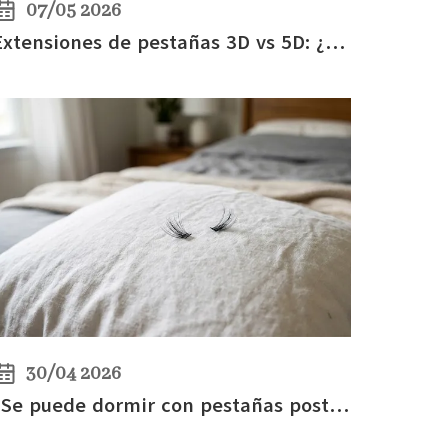
07/05 2026
Extensiones de pestañas 3D vs 5D: ¿qué tipo de pestañas es mejor para dar volumen?
30/04 2026
¿Se puede dormir con pestañas postizas? Consejos para el cuidado de las pestañas postizas cuando se llevan puestas durante la noche