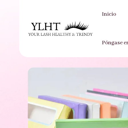
Inicio
Inicio
-
Producto
-
Caja de pestañas
-
Caj
Póngase e