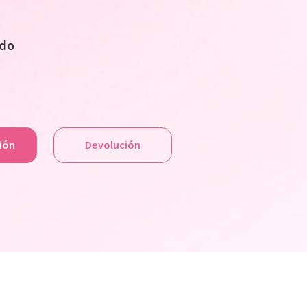
ido
ción
Devolución