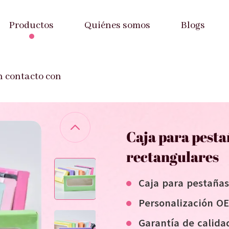
Productos
Quiénes somos
Blogs
a para pestañas de papel con ventanas rectangulares
n contacto con
Caja para pesta
rectangulares
Caja para pestañas
Personalización 
Garantía de calida