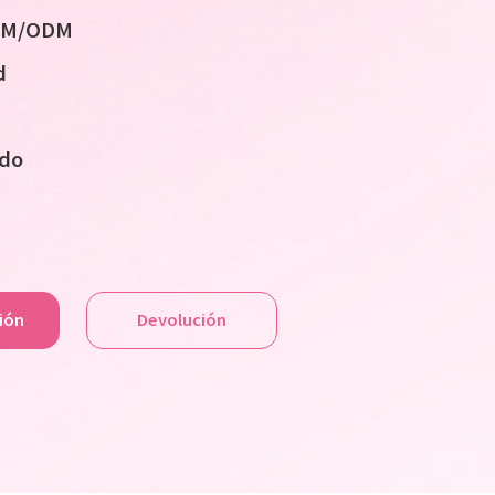
OEM/ODM
d
ido
ción
Devolución