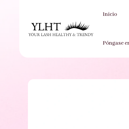
Inicio
Inicio
-
Producto
-
Medias pestañas
-
YLHT
Póngase e