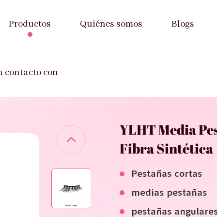
Productos
Quiénes somos
Blogs
 Media Pestaña 12-16mm Pestaña de Fibra Sintética
n contacto con
YLHT Media Pes
Fibra Sintética
Pestañas cortas
medias pestañas
pestañas angulare